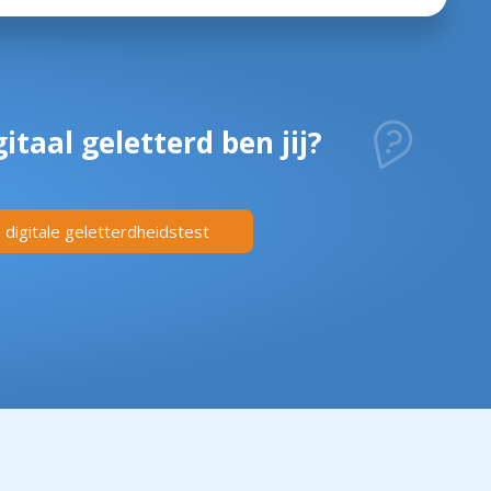
itaal geletterd ben jij?
digitale geletterdheidstest