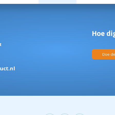
Hoe dig
t
Doe de 
uct.nl