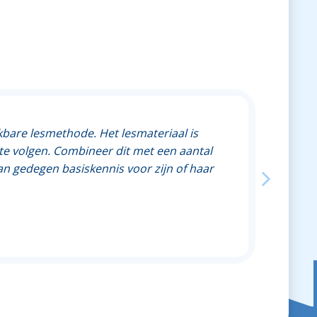
ets te maken! Ik heb deze met de
kbare lesmethode. Het lesmateriaal is
lingen zelfstandig aan hun digitale
keld om samen met DIGIT onze Digiskills
het gedane werk en een stimulans om zo
te volgen. Combineer dit met een aantal
kroon op ons werk".
dan gedegen basiskennis voor zijn of haar