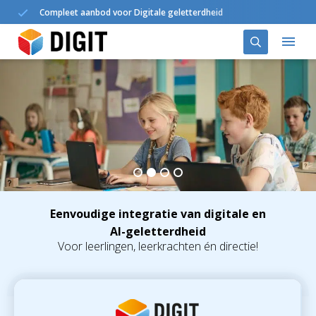
Compleet aanbod voor Digitale geletterdheid
Oplossingen
DIGIT in het onderwijs
Agenda
Nieuws
Eenvoudige integratie van digitale en
AI-geletterdheid
Over ons
Voor leerlingen, leerkrachten én directie!
Contact