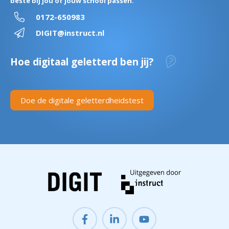
beste bij jou of jouw school passen.
0172-650983
DIGIT@instruct.nl
Hoe digitaal geletterd ben jij?
Doe de digitale geletterdheidstest