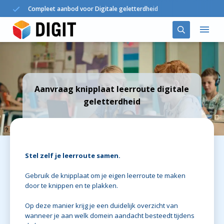
Compleet aanbod voor Digitale geletterdheid
Oplossingen
Aanvraag knipplaat leerroute digitale
DIGIT in het onderwijs
geletterdheid
Agenda
Nieuws
Stel zelf je leerroute samen.
Over ons
Gebruik de knipplaat om je eigen leerroute te maken
door te knippen en te plakken.
Contact
Op deze manier krijg je een duidelijk overzicht van
wanneer je aan welk domein aandacht besteedt tijdens