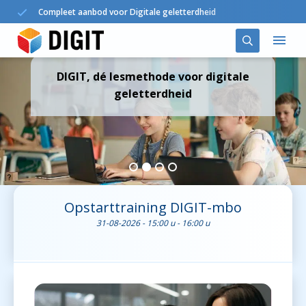
Compleet aanbod voor Digitale geletterdheid
DIGIT, dé lesmethode voor digitale
Oplossingen
geletterdheid
DIGIT in het onderwijs
Agenda
Nieuws
Opstarttraining DIGIT-mbo
31-08-2026 - 15:00 u - 16:00 u
Over ons
Contact