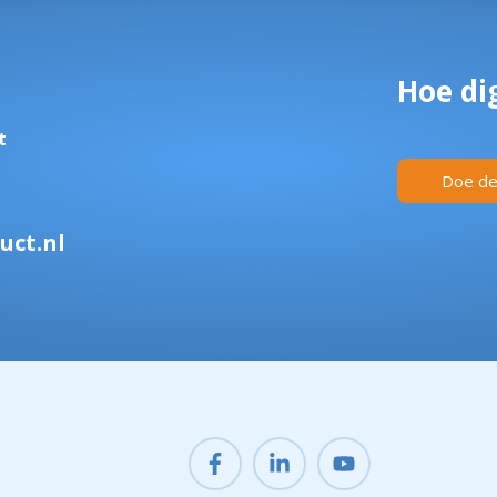
Hoe dig
t
Doe de 
uct.nl