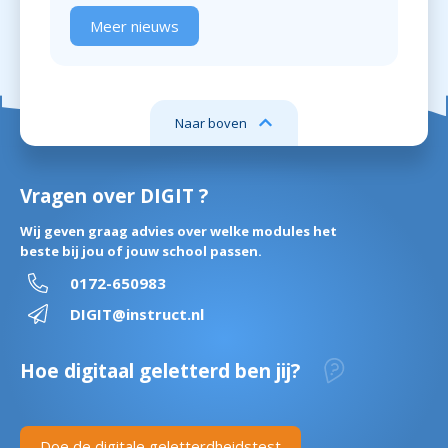
Meer nieuws
Naar boven
Vragen over DIGIT ?
Wij geven graag advies over welke modules het
beste bij jou of jouw school passen.
0172-650983
DIGIT@instruct.nl
Hoe digitaal geletterd ben jij?
Doe de digitale geletterdheidstest