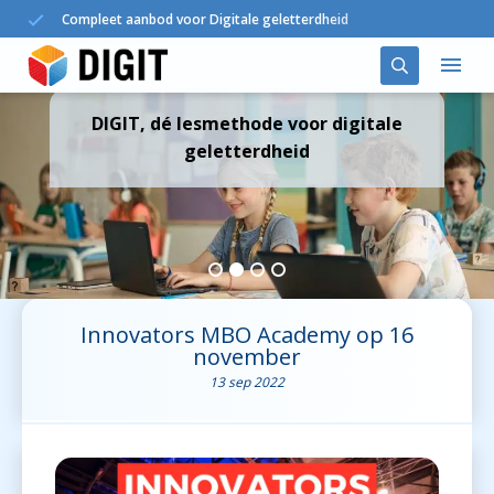
Compleet aanbod voor Digitale geletterdheid
DIGIT, dé lesmethode voor digitale
Oplossingen
geletterdheid
DIGIT in het onderwijs
Agenda
Nieuws
Innovators MBO Academy op 16
november
Over ons
13 sep 2022
Contact