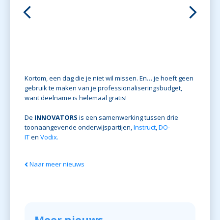
 Boer
Kortom, een dag die je niet wil missen. En… je hoeft geen
gebruik te maken van je professionaliseringsbudget,
want deelname is helemaal gratis!
De
INNOVATORS
is een samenwerking tussen drie
toonaangevende onderwijspartijen,
Instruct
,
DO-
IT
en
Vodix.
Naar meer nieuws
Meer nieuws