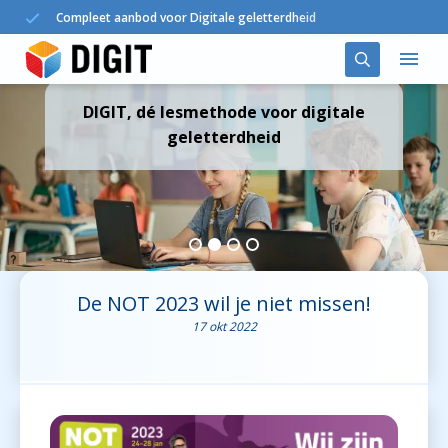
Compleet aanbod voor Digitale geletterdheid
DIGIT, dé lesmethode voor digitale
Oplossingen
geletterdheid
DIGIT in het onderwijs
Agenda
Nieuws
De NOT 2023 wil je niet missen!
17 okt 2022
Over ons
Contact