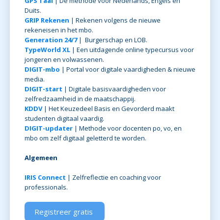
GPS Taal
| Dé methode voor Nederlands, Engels en
Duits.
GRIP Rekenen
| Rekenen volgens de nieuwe
rekeneisen in het mbo.
Generation 24/7
| Burgerschap en LOB.
TypeWorld XL
| Een uitdagende online typecursus voor
jongeren en volwassenen.
DIGIT-mbo
| Portal voor digitale vaardigheden & nieuwe
media.
DIGIT-start
| Digitale basisvaardigheden voor
zelfredzaamheid in de maatschappij.
KDDV
| Het Keuzedeel Basis en Gevorderd maakt
studenten digitaal vaardig.
DIGIT-updater
| Methode voor docenten po, vo, en
mbo om zelf digitaal geletterd te worden.
Algemeen
IRIS Connect
| Zelfreflectie en coaching voor
professionals.
Registreer gratis