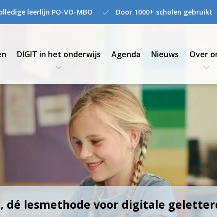
olledige leerlijn PO-VO-MBO
Door 1000+ scholen gebruikt
en
DIGIT in het onderwijs
Agenda
Nieuws
Over o
, dé lesmethode voor digitale gelette