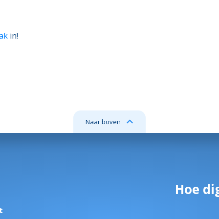
ak
in!
Naar boven
Hoe dig
t