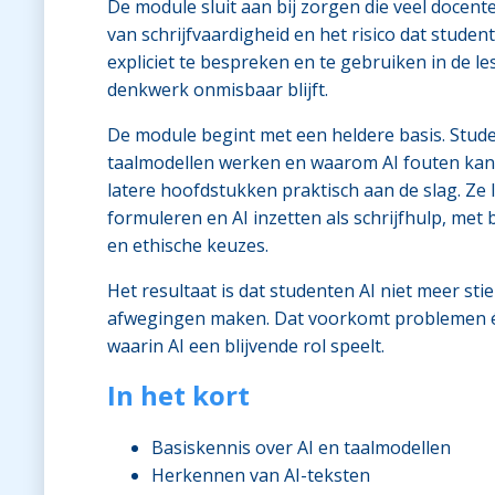
De module sluit aan bij zorgen die veel docente
van schrijfvaardigheid en het risico dat studen
expliciet te bespreken en te gebruiken in de l
denkwerk onmisbaar blijft.
De module begint met een heldere basis. Stude
taalmodellen werken en waarom AI fouten kan m
latere hoofdstukken praktisch aan de slag. Ze
formuleren en AI inzetten als schrijfhulp, met 
en ethische keuzes.
Het resultaat is dat studenten AI niet meer s
afwegingen maken. Dat voorkomt problemen é
waarin AI een blijvende rol speelt.
In het kort
Basiskennis over AI en taalmodellen
Herkennen van AI-teksten