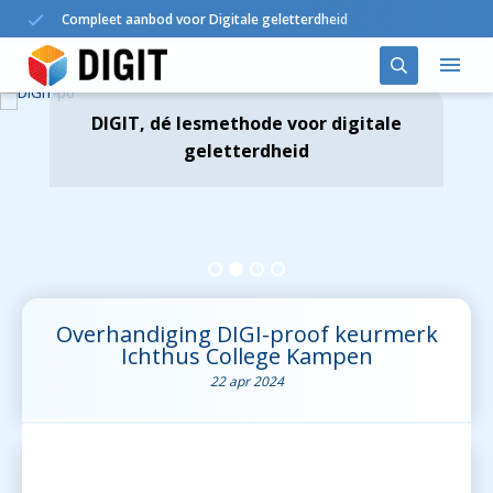
Compleet aanbod voor Digitale geletterdheid
DIGIT, dé lesmethode voor digitale
Oplossingen
geletterdheid
DIGIT in het onderwijs
Agenda
Nieuws
Overhandiging DIGI-proof keurmerk
Ichthus College Kampen
Over ons
22 apr 2024
Contact