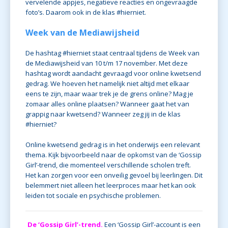
vervelende appjes, negatieve reacties en ongevraagde
foto’s. Daarom ook in de klas #hierniet.
Week van de Mediawijsheid
De hashtag #hierniet staat centraal tijdens de
Week van
de Mediawijsheid van 10 t/m 17 november
. Met deze
hashtag wordt aandacht gevraagd voor online kwetsend
gedrag. We hoeven het namelijk niet altijd met elkaar
eens te zijn, maar waar trek je de grens online? Mag je
zomaar alles online plaatsen? Wanneer gaat het van
grappig naar kwetsend? Wanneer zeg jij in de klas
#hierniet?
Online kwetsend gedrag is in het onderwijs een relevant
thema. Kijk bijvoorbeeld naar de opkomst van de ‘Gossip
Girl’-trend, die momenteel verschillende scholen treft.
Het kan zorgen voor een onveilig gevoel bij leerlingen. Dit
belemmert niet alleen het leerproces maar het kan ook
leiden tot sociale en psychische problemen.
De ‘Gossip Girl’-trend.
Een ‘Gossip Girl’-account is een