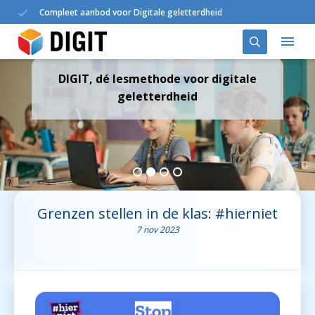
Compleet aanbod voor Digitale geletterdheid
DIGIT, dé lesmethode voor digitale
Oplossingen
geletterdheid
DIGIT in het onderwijs
Agenda
Nieuws
Grenzen stellen in de klas: #hierniet
7 nov 2023
Over ons
Contact