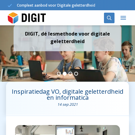
Compleet aanbod voor Digitale geletterdheid
DIGIT, dé lesmethode voor digitale
Oplossingen
geletterdheid
DIGIT in het onderwijs
Agenda
Nieuws
Inspiratiedag VO, digitale geletterdheid
en informatica
Over ons
14 sep 2021
Contact