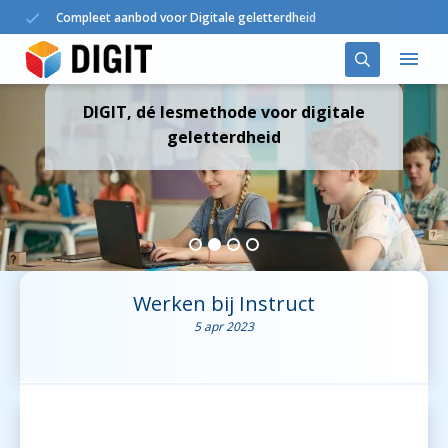
Compleet aanbod voor Digitale geletterdheid
DIGIT, dé lesmethode voor digitale
Oplossingen
geletterdheid
DIGIT in het onderwijs
Agenda
Nieuws
Werken bij Instruct
5 apr 2023
Over ons
Contact