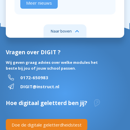
Meer nieuws
Naar boven
Vragen over DIGIT ?
Wij geven graag advies over welke modules het
beste bij jou of jouw school passen.
0172-650983
DIGIT@instruct.nl
Hoe digitaal geletterd ben jij?
Doe de digitale geletterdheidstest