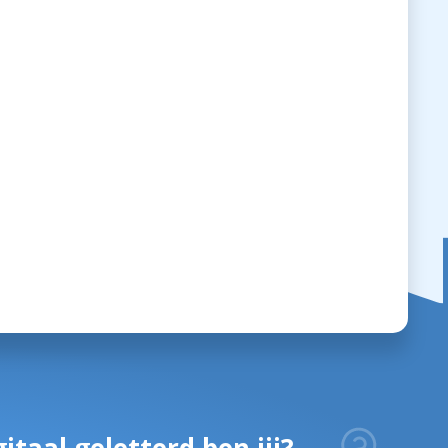
itaal geletterd ben jij?