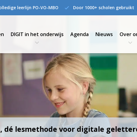
olledige leerlijn PO-VO-MBO
Door 1000+ scholen gebruikt
en
DIGIT in het onderwijs
Agenda
Nieuws
Over o
, dé lesmethode voor digitale gelette