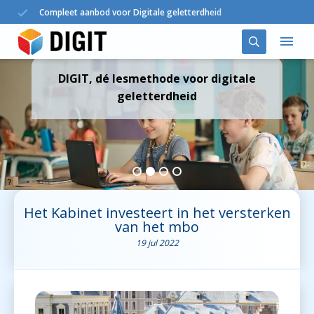
Compleet aanbod voor Digitale geletterdheid
DIGIT, dé lesmethode voor digitale
Oplossingen
geletterdheid
DIGIT in het onderwijs
Agenda
Nieuws
Het Kabinet investeert in het versterken
van het mbo
Over ons
19 jul 2022
Contact